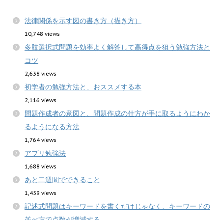
法律関係を示す図の書き方（描き方）
10,748 views
多肢選択式問題を効率よく解答して高得点を狙う勉強方法と
コツ
2,638 views
初学者の勉強方法と、おススメする本
2,116 views
問題作成者の意図と、問題作成の仕方が手に取るようにわか
るようになる方法
1,764 views
アプリ勉強法
1,688 views
あと二週間でできること
1,459 views
記述式問題はキーワードを書くだけじゃなく、キーワードの
並べ方で点数が増減する。