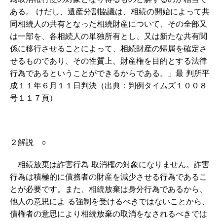
ある。 けだし、遺産分割協議は、相続の開始によって共
同相続人の共有となった相続財産について、その全部又
は一部を、各相続人の単独所有とし、又は新たな共有関
係に移行させることによって、相続財産の帰属を確定さ
せるものであり、その性質上、財産権を目的とする法律
行為であるということができるからである。」最 判所平
成１１年６月１１日判決（出典：判例タイムズ１００８
号１１７頁）
２解説 ○
相続放棄は詐害行為 取消権の対象になりません。詐害
行為は積極的に債務者の財産を減少させる行為であるこ
とが必要です。また、相続放棄は身分行為であるから、
他人の意思によ る強制を受けるべきではないことから、
債権者の意思により相続放棄の取消をなされるべきでは