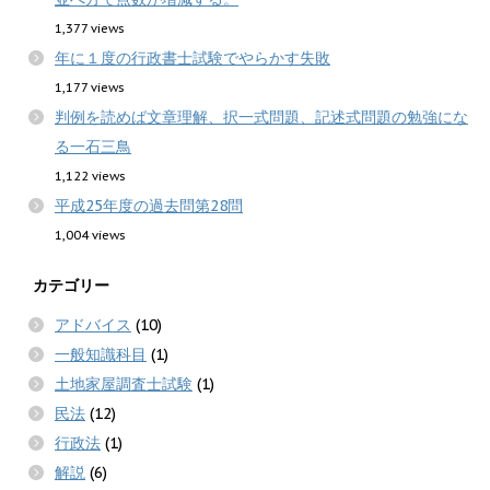
1,377 views
年に１度の行政書士試験でやらかす失敗
1,177 views
判例を読めば文章理解、択一式問題、記述式問題の勉強にな
る一石三鳥
1,122 views
平成25年度の過去問第28問
1,004 views
カテゴリー
アドバイス
(10)
一般知識科目
(1)
土地家屋調査士試験
(1)
民法
(12)
行政法
(1)
解説
(6)