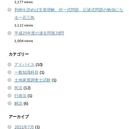
1,177 views
判例を読めば文章理解、択一式問題、記述式問題の勉強にな
る一石三鳥
1,122 views
平成25年度の過去問第28問
1,004 views
カテゴリー
アドバイス
(10)
一般知識科目
(1)
土地家屋調査士試験
(1)
民法
(12)
行政法
(1)
解説
(6)
アーカイブ
2021年7月
(1)