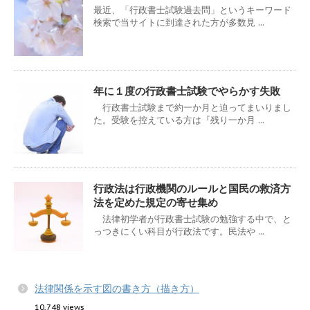
最近、「行政書士試験過去問」というキーワード
検索で当サイトに到達された方が多数見 ...
年に１度の行政書士試験でやらかす失敗
行政書士試験まで約一か月と迫ってまいりまし
た。受験を控えている方は『残り一か月 ...
行政法は行政機関のルールと国民の救済方
法を定めた規定の寄せ集め
法律初学者が行政書士試験の勉強する中で、と
っつきにくい科目が行政法です。民法や ...
法律関係を示す図の書き方（描き方）
10,748 views