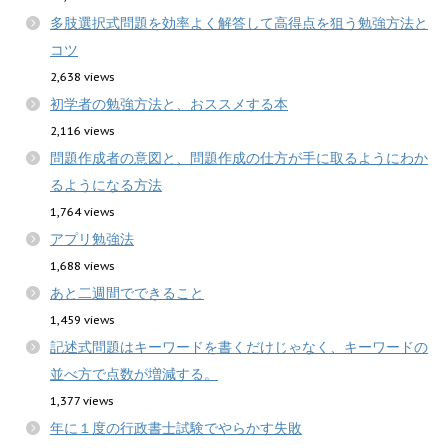
多肢選択式問題を効率よく解答して高得点を狙う勉強方法と
コツ
2,638 views
初学者の勉強方法と、おススメする本
2,116 views
問題作成者の意図と、問題作成の仕方が手に取るようにわか
るようになる方法
1,764 views
アプリ勉強法
1,688 views
あと二週間でできること
1,459 views
記述式問題はキーワードを書くだけじゃなく、キーワードの
並べ方で点数が増減する。
1,377 views
年に１度の行政書士試験でやらかす失敗